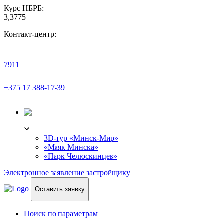
Курс НБРБ:
3,3775
Контакт-центр:
7911
+375 17 388-17-39
3D-ТУР
3D-тур «Минск-Мир»
«Маяк Минска»
«Парк Челюскинцев»
Электронное заявление застройщику
Оставить заявку
Поиск по параметрам