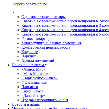
Забронировать online
Однокомнатные квартиры
Квартиры с возможностью перепланировки в 2-ко
Квартиры с возможностью перепланировки в 3-ко
Квартиры с возможностью перепланировки в 4-ко
Квартиры с возможностью перепланировки в 5-ко
Готовые квартиры
Многофункциональные помещения
Коммерческая недвижимость
Кладовые
Паркинг
Аренда помещений
Поиск по объектам
«Минск-Мир»
«Маяк Минска»
«Парк Челюскинцев»
ФОК Вивальди
Паркинги
Capital Palace
«Дана Центр»
Продажа вторичного жилья
Новости и акции
Многофункциональные бизнес-апартаменты