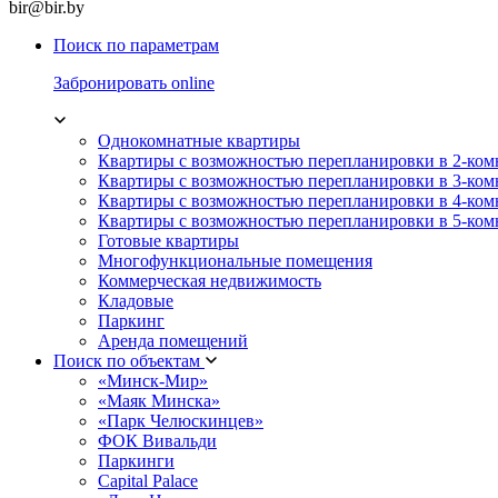
bir@bir.by
Поиск по параметрам
Забронировать online
Однокомнатные квартиры
Квартиры с возможностью перепланировки в 2-ко
Квартиры с возможностью перепланировки в 3-ко
Квартиры с возможностью перепланировки в 4-ко
Квартиры с возможностью перепланировки в 5-ко
Готовые квартиры
Многофункциональные помещения
Коммерческая недвижимость
Кладовые
Паркинг
Аренда помещений
Поиск по объектам
«Минск-Мир»
«Маяк Минска»
«Парк Челюскинцев»
ФОК Вивальди
Паркинги
Capital Palace