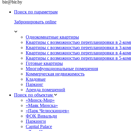
bir@bir.by
Поиск по параметрам
Забронировать online
Однокомнатные квартиры
Квартиры с возможностью перепланировки в 2-ко
Квартиры с возможностью перепланировки в 3-ко
Квартиры с возможностью перепланировки в 4-ко
Квартиры с возможностью перепланировки в 5-ко
Готовые квартиры
Многофункциональные помещения
Коммерческая недвижимость
Кладовые
Паркинг
Аренда помещений
Поиск по объектам
«Минск-Мир»
«Маяк Минска»
«Парк Челюскинцев»
ФОК Вивальди
Паркинги
Capital Palace