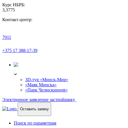
Курс НБРБ:
3,3775
Контакт-центр:
7911
+375 17 388-17-39
3D-ТУР
3D-тур «Минск-Мир»
«Маяк Минска»
«Парк Челюскинцев»
Электронное заявление застройщику
Оставить заявку
Поиск по параметрам