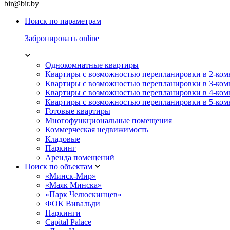
bir@bir.by
Поиск по параметрам
Забронировать online
Однокомнатные квартиры
Квартиры с возможностью перепланировки в 2-ко
Квартиры с возможностью перепланировки в 3-ко
Квартиры с возможностью перепланировки в 4-ко
Квартиры с возможностью перепланировки в 5-ко
Готовые квартиры
Многофункциональные помещения
Коммерческая недвижимость
Кладовые
Паркинг
Аренда помещений
Поиск по объектам
«Минск-Мир»
«Маяк Минска»
«Парк Челюскинцев»
ФОК Вивальди
Паркинги
Capital Palace