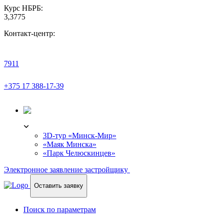
Курс НБРБ:
3,3775
Контакт-центр:
7911
+375 17 388-17-39
3D-ТУР
3D-тур «Минск-Мир»
«Маяк Минска»
«Парк Челюскинцев»
Электронное заявление застройщику
Оставить заявку
Поиск по параметрам