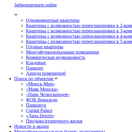
Забронировать online
Однокомнатные квартиры
Квартиры с возможностью перепланировки в 2-ко
Квартиры с возможностью перепланировки в 3-ко
Квартиры с возможностью перепланировки в 4-ко
Квартиры с возможностью перепланировки в 5-ко
Готовые квартиры
Многофункциональные помещения
Коммерческая недвижимость
Кладовые
Паркинг
Аренда помещений
Поиск по объектам
«Минск-Мир»
«Маяк Минска»
«Парк Челюскинцев»
ФОК Вивальди
Паркинги
Capital Palace
«Дана Центр»
Продажа вторичного жилья
Новости и акции
Многофункциональные бизнес-апартаменты