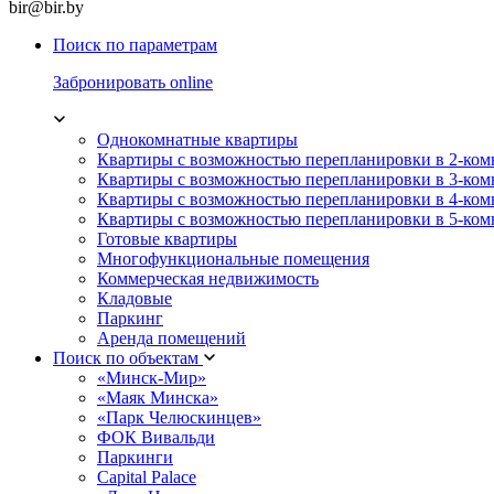
bir@bir.by
Поиск по параметрам
Забронировать online
Однокомнатные квартиры
Квартиры с возможностью перепланировки в 2-ко
Квартиры с возможностью перепланировки в 3-ко
Квартиры с возможностью перепланировки в 4-ко
Квартиры с возможностью перепланировки в 5-ко
Готовые квартиры
Многофункциональные помещения
Коммерческая недвижимость
Кладовые
Паркинг
Аренда помещений
Поиск по объектам
«Минск-Мир»
«Маяк Минска»
«Парк Челюскинцев»
ФОК Вивальди
Паркинги
Capital Palace