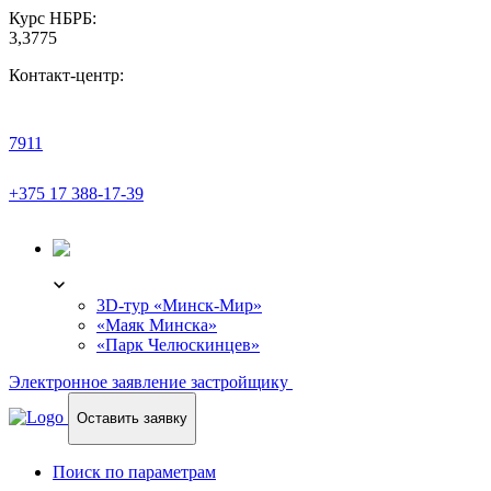
Курс НБРБ:
3,3775
Контакт-центр:
7911
+375 17 388-17-39
3D-ТУР
3D-тур «Минск-Мир»
«Маяк Минска»
«Парк Челюскинцев»
Электронное заявление застройщику
Оставить заявку
Поиск по параметрам