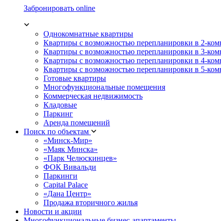
Забронировать online
Однокомнатные квартиры
Квартиры с возможностью перепланировки в 2-ко
Квартиры с возможностью перепланировки в 3-ко
Квартиры с возможностью перепланировки в 4-ко
Квартиры с возможностью перепланировки в 5-ко
Готовые квартиры
Многофункциональные помещения
Коммерческая недвижимость
Кладовые
Паркинг
Аренда помещений
Поиск по объектам
«Минск-Мир»
«Маяк Минска»
«Парк Челюскинцев»
ФОК Вивальди
Паркинги
Capital Palace
«Дана Центр»
Продажа вторичного жилья
Новости и акции
Многофункциональные бизнес-апартаменты