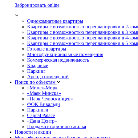
Забронировать online
Однокомнатные квартиры
Квартиры с возможностью перепланировки в 2-ко
Квартиры с возможностью перепланировки в 3-ко
Квартиры с возможностью перепланировки в 4-ко
Квартиры с возможностью перепланировки в 5-ко
Готовые квартиры
Многофункциональные помещения
Коммерческая недвижимость
Кладовые
Паркинг
Аренда помещений
Поиск по объектам
«Минск-Мир»
«Маяк Минска»
«Парк Челюскинцев»
ФОК Вивальди
Паркинги
Capital Palace
«Дана Центр»
Продажа вторичного жилья
Новости и акции
Многофункциональные бизнес-апартаменты