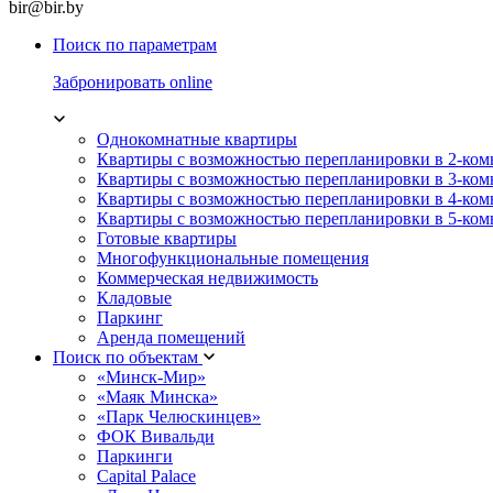
bir@bir.by
Поиск по параметрам
Забронировать online
Однокомнатные квартиры
Квартиры с возможностью перепланировки в 2-ко
Квартиры с возможностью перепланировки в 3-ко
Квартиры с возможностью перепланировки в 4-ко
Квартиры с возможностью перепланировки в 5-ко
Готовые квартиры
Многофункциональные помещения
Коммерческая недвижимость
Кладовые
Паркинг
Аренда помещений
Поиск по объектам
«Минск-Мир»
«Маяк Минска»
«Парк Челюскинцев»
ФОК Вивальди
Паркинги
Capital Palace