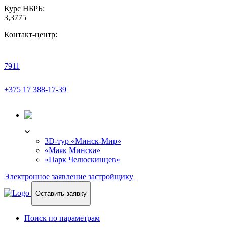
Курс НБРБ:
3,3775
Контакт-центр:
7911
+375 17 388-17-39
3D-ТУР
3D-тур «Минск-Мир»
«Маяк Минска»
«Парк Челюскинцев»
Электронное заявление застройщику
Оставить заявку
Поиск по параметрам