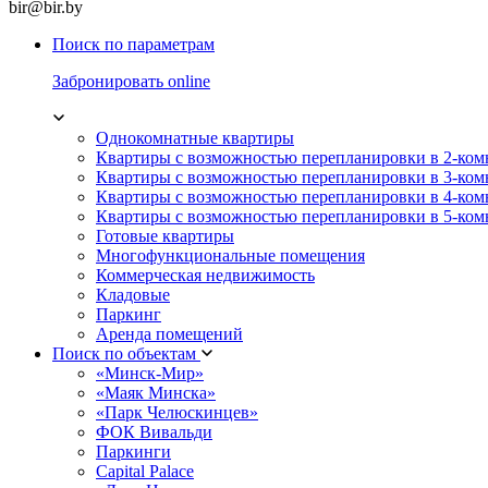
bir@bir.by
Поиск по параметрам
Забронировать online
Однокомнатные квартиры
Квартиры с возможностью перепланировки в 2-ко
Квартиры с возможностью перепланировки в 3-ко
Квартиры с возможностью перепланировки в 4-ко
Квартиры с возможностью перепланировки в 5-ко
Готовые квартиры
Многофункциональные помещения
Коммерческая недвижимость
Кладовые
Паркинг
Аренда помещений
Поиск по объектам
«Минск-Мир»
«Маяк Минска»
«Парк Челюскинцев»
ФОК Вивальди
Паркинги
Capital Palace