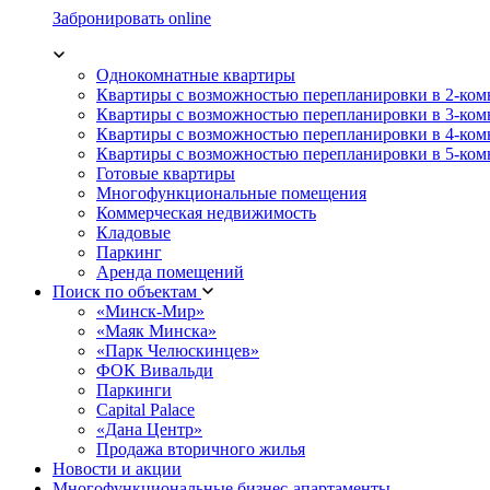
Забронировать online
Однокомнатные квартиры
Квартиры с возможностью перепланировки в 2-ко
Квартиры с возможностью перепланировки в 3-ко
Квартиры с возможностью перепланировки в 4-ко
Квартиры с возможностью перепланировки в 5-ко
Готовые квартиры
Многофункциональные помещения
Коммерческая недвижимость
Кладовые
Паркинг
Аренда помещений
Поиск по объектам
«Минск-Мир»
«Маяк Минска»
«Парк Челюскинцев»
ФОК Вивальди
Паркинги
Capital Palace
«Дана Центр»
Продажа вторичного жилья
Новости и акции
Многофункциональные бизнес-апартаменты