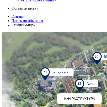
«Парк Челюскинцев»
Оставить заявку
Главная
Поиск по объектам
«Минск-Мир»
20
М
21
Западный
25
Азия
ИНФРАСТРУКТУРА